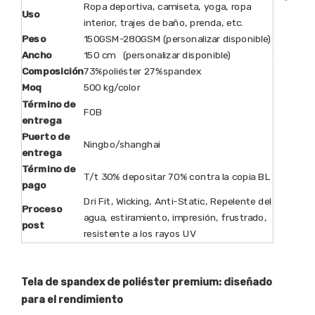
Ropa deportiva, camiseta, yoga, ropa
Uso
interior, trajes de baño, prenda, etc.
Peso
150GSM-280GSM (personalizar disponible)
Ancho
150 cm (personalizar disponible)
Composición
73%poliéster 27%spandex
Moq
500 kg/color
Término de
FOB
entrega
Puerto de
Ningbo/shanghai
entrega
Término de
T/t 30% depositar 70% contra la copia BL
pago
Dri Fit, Wicking, Anti-Static, Repelente del
Proceso
agua, estiramiento, impresión, frustrado,
post
resistente a los rayos UV
Tela de spandex de poliéster premium: diseñado
para el rendimiento