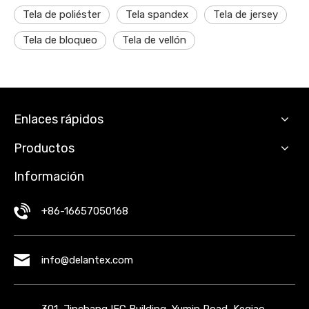
Tela de poliéster
Tela spandex
Tela de jersey
Tela de bloqueo
Tela de vellón
Enlaces rápidos
Productos
Información
+86-16657050168
info@delantex.com
301, Jinchang IFC Building, Yumin Road, Keqiao,